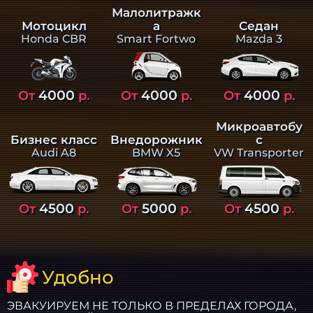
Малолитражк
а
Седан
Мотоцикл
Smart Fortwo
Mazda 3
Honda CBR
4000
4000
4000
От
р.
От
р.
От
р.
Микроавтобу
Бизнес класс
Внедорожник
с
Audi A8
BMW X5
VW Transporter
4500
5000
4500
От
р.
От
р.
От
р.
Удобно
ЭВАКУИРУЕМ НЕ ТОЛЬКО В ПРЕДЕЛАХ ГОРОДА,