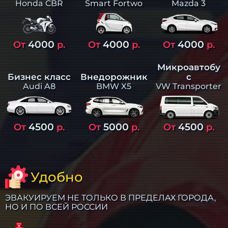
Smart Fortwo
Mazda 3
Honda CBR
4000
4000
4000
От
р.
От
р.
От
р.
Микроавтобу
Бизнес класс
Внедорожник
с
Audi A8
BMW X5
VW Transporter
4500
5000
4500
От
р.
От
р.
От
р.
Удобно
ЭВАКУИРУЕМ НЕ ТОЛЬКО В ПРЕДЕЛАХ ГОРОДА,
НО И ПО ВСЕЙ РОССИИ