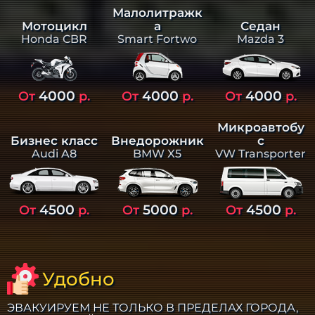
Малолитражк
а
Седан
Мотоцикл
Smart Fortwo
Mazda 3
Honda CBR
4000
4000
4000
От
р.
От
р.
От
р.
Микроавтобу
Бизнес класс
Внедорожник
с
Audi A8
BMW X5
VW Transporter
4500
5000
4500
От
р.
От
р.
От
р.
Удобно
ЭВАКУИРУЕМ НЕ ТОЛЬКО В ПРЕДЕЛАХ ГОРОДА,